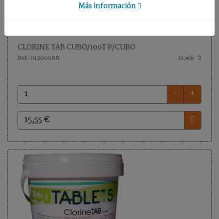
DE
Más información
SUELO
UTILES
CLORINE TAB CUBO/100T P/CUBO
Ref. 01200088
Stock:
Inicio
-
+
Nuestra
empresa
Términos
y
condiciones
Contacto