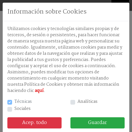
0
Información sobre Cookies
AMBIENTADORES
Utilizamos cookies y tecnologías similares propias y de
ANTISEPTICOS-
terceros, de sesión o persistentes, para hacer funcionar
DESINFECTANTES
de manera segura nuestra página web y personalizar su
contenido. Igualmente, utilizamos cookies para medir y
CELULOSA
obtener datos de la navegación que realizas y para ajustar
Nuestros productos
DISPENSADORES
la publicidad a tus gustos y preferencias. Puedes
configurar y aceptar el uso de cookies a continuación.
LAVANDERÃA
Asimismo, puedes modificar tus opciones de
consentimiento en cualquier momento visitando
LAVAVAJILLA
MAQUINA
nuestra Política de Cookies y obtener más información
haciendo clic
aquí
.
LAVAVAJILLAS
MANUAL
Técnicas
Analíticas
Sociales
LIMPIEZA
EN
GENERAL
Acep. todo
Guardar
TRATAMIENTOS