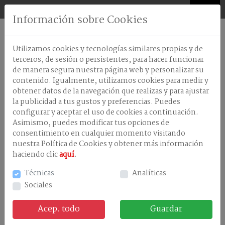
0
Información sobre Cookies
AMBIENTADORES
Utilizamos cookies y tecnologías similares propias y de
ANTISEPTICOS-
terceros, de sesión o persistentes, para hacer funcionar
DESINFECTANTES
de manera segura nuestra página web y personalizar su
contenido. Igualmente, utilizamos cookies para medir y
CELULOSA
obtener datos de la navegación que realizas y para ajustar
Nuestros productos
DISPENSADORES
la publicidad a tus gustos y preferencias. Puedes
configurar y aceptar el uso de cookies a continuación.
LAVANDERÃA
Asimismo, puedes modificar tus opciones de
consentimiento en cualquier momento visitando
LAVAVAJILLA
MAQUINA
nuestra Política de Cookies y obtener más información
haciendo clic
aquí
.
LAVAVAJILLAS
MANUAL
Técnicas
Analíticas
Sociales
LIMPIEZA
EN
GENERAL
Acep. todo
Guardar
TRATAMIENTOS