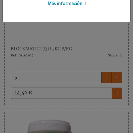
DE
Más información
SUELO
UTILES
Inicio
BLOCKMATIC C/3U 5 KG P/KG
Ref. 01110107
Stock:
Nuestra
empresa
-
+
Términos
y
condiciones
Contacto