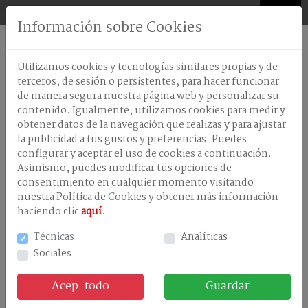
0
Información sobre Cookies
AMBIENTADORES
Utilizamos cookies y tecnologías similares propias y de
ANTISEPTICOS-
terceros, de sesión o persistentes, para hacer funcionar
DESINFECTANTES
de manera segura nuestra página web y personalizar su
contenido. Igualmente, utilizamos cookies para medir y
CELULOSA
obtener datos de la navegación que realizas y para ajustar
Nuestros productos
DISPENSADORES
la publicidad a tus gustos y preferencias. Puedes
configurar y aceptar el uso de cookies a continuación.
LAVANDERÃA
Asimismo, puedes modificar tus opciones de
consentimiento en cualquier momento visitando
LAVAVAJILLA
MAQUINA
nuestra Política de Cookies y obtener más información
haciendo clic
aquí
.
LAVAVAJILLAS
MANUAL
Técnicas
Analíticas
Sociales
LIMPIEZA
EN
GENERAL
Acep. todo
Guardar
TRATAMIENTOS